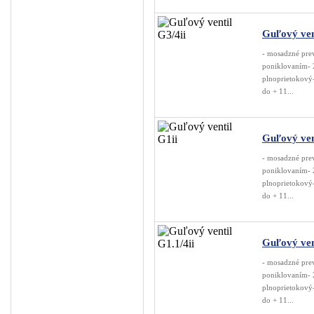
Guľové ventily pre ...
Guľové ventily ASTER
Guľový ven
MF - závity
- mosadzné pre
poniklovaním- 
FF - závity
plnoprietokový-
do + 11...
Guľové ventily MINI
Hadice
Úprava vzduchu
Guľový ven
Náhradné diely na k...
- mosadzné pre
poniklovaním- 
Odpúšťače kondenz...
plnoprietokový-
do + 11...
Rozvod stlač. vzduchu
Ostatné
Montáž rozvodov stl...
Guľový vent
Servis kompresorov
- mosadzné pre
poniklovaním- 
Servis sušičiek
plnoprietokový-
do + 11...
VÝPREDAJ