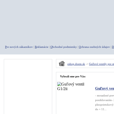
P
re nových zákazníkov
|
R
eklamácie
|
O
bchodné podmienky
|
O
chrana osobných údajov
|
D
Menu
eshop.doem.sk
->
Guľové ventily pre s
A K C I E
Vybrali sme pre Vás:
Agregáty
Kompresory
Guľový ven
Pneumatické náradie
- mosadzné pre
poniklovaním- 
Rýchlospojky
plnoprietokový-
do + 11...
Fitingy