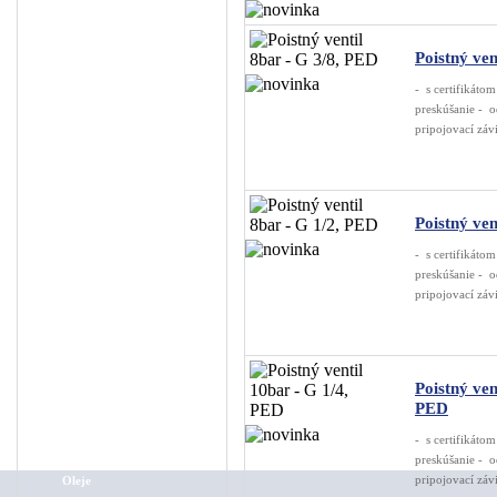
Guľové ventily pre ...
Hadice
Poistný ven
Úprava vzduchu
- s certifikáto
preskúšanie - o
Náhradné diely na k...
pripojovací závi
Tlakové spínače na...
Manometre
Poistné ventily
Poistný ven
4,5,6,7 bar
- s certifikáto
preskúšanie - o
8 bar
pripojovací závi
10 bar
11 bar
14 bar
Poistný ven
PED
15 bar
- s certifikáto
Spätné klapky
preskúšanie - o
pripojovací závi
Oleje