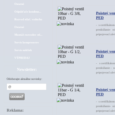
Ostatné
Odpúšťače kondenz...
Poistný ven
PED
Rozvod stlač. vzduchu
- s certifikáto
Ostatné
preskúšanie- od
pripojovací závi
Montáž rozvodov stl...
Servis kompresorov
Servis sušičiek
Poistný ven
PED
VÝPREDAJ
- s certifikáto
preskúšanie - o
Newsletter:
pripojovací závi
Odoberajte aktuálne novinky:
Poistný ven
PED
- s certifikáto
preskúšanie- od
Reklama:
pripojovací závi