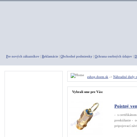
P
re nových zákazníkov
|
R
eklamácie
|
O
bchodné podmienky
|
O
chrana osobných údajov
|
D
Menu
eshop.doem.sk
->
Náhradné diely 
A K C I E
Vybrali sme pre Vás:
Agregáty
Kompresory
Poistný ven
Pneumatické náradie
- s certifikáto
preskúšanie - o
Rýchlospojky
pripojovací závi
Fitingy