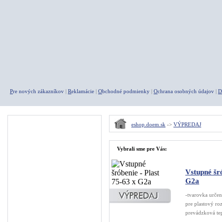
P
re nových zákazníkov
|
R
eklamácie
|
O
bchodné podmienky
|
O
chrana osobných údajov
|
D
Menu
eshop.doem.sk
->
VÝPREDAJ
A K C I E
Vybrali sme pre Vás:
Agregáty
Kompresory
Vstupné šró
G2a
Pneumatické náradie
-tvarovka určen
Rýchlospojky
pre plastový ro
prevádzková te
Fitingy