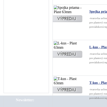
Guľové ventily pre ...
Hadice
Spojka pri
Úprava vzduchu
-tvarovka určen
pre plastový ro
Náhradné diely na k...
prevádzková te
Odpúšťače kondenz...
Rozvod stlač. vzduchu
Ostatné
L-kus - Pl
Montáž rozvodov stl...
-tvarovka určen
pre plastový ro
Servis kompresorov
prevádzková te
Servis sušičiek
VÝPREDAJ
Rozvod stlač. vzduchu
T-kus - Pl
Rôzne
-tvarovka určen
pre plastový ro
prevádzková te
Newsletter: