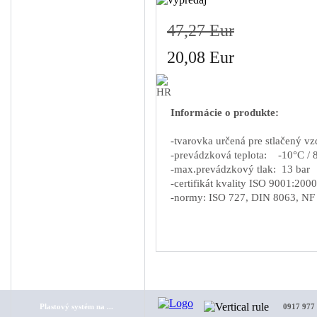
Guľové ventily pre ...
47,27 Eur
Hadice
Úprava vzduchu
20,08 Eur
Náhradné diely na k...
Odpúšťače kondenz...
Informácie o produkte:
Rozvod stlač. vzduchu
Ostatné
-tvarovka určená pre stlačený v
-prevádzková teplota: -10°C / 
Montáž rozvodov stl...
-max.prevádzkový tlak: 13 bar
Servis kompresorov
-certifikát kvality ISO 9001:2000
-normy: ISO 727, DIN 8063, NF
Servis sušičiek
VÝPREDAJ
Rozvod stlač. vzduchu
Hliníkový systém
Plastový systém
Plastový systém na ...
0917 977