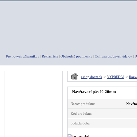
P
re nových zákazníkov
|
R
eklamácie
|
O
bchodné podmienky
|
O
chrana osobných údajov
|
D
Menu
eshop.doem.sk
->
VÝPREDAJ
->
Rozvo
A K C I E
Navŕtavací pás 40-20mm
Agregáty
Názov produktu:
Navŕta
Kompresory
Pneumatické náradie
Kód produktu:
Rýchlospojky
dodacia doba:
Fitingy