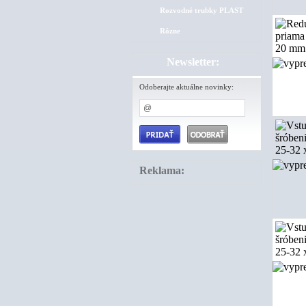
Rozvodné trubky PLAST
Rôzne
Newsletter:
Odoberajte aktuálne novinky:
Reklama: