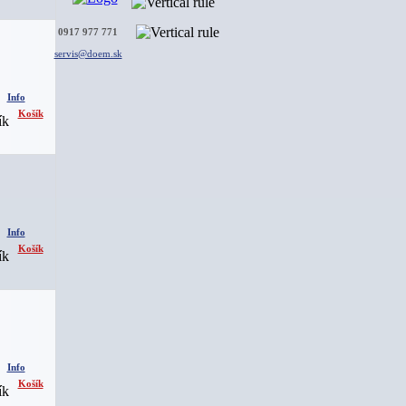
0917 977 771
servis@doem.sk
Info
Košík
Info
Košík
Info
Košík