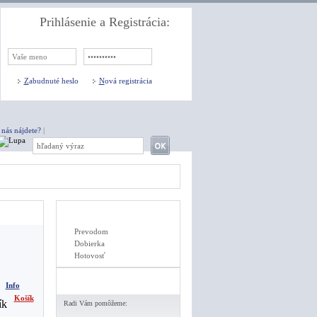
Prihlásenie a Registrácia:
Z
abudnuté heslo
N
ová registrácia
 nás nájdete?
|
Prevodom
Dobierka
Hotovosť
Info
Košík
Radi Vám pomôžeme: