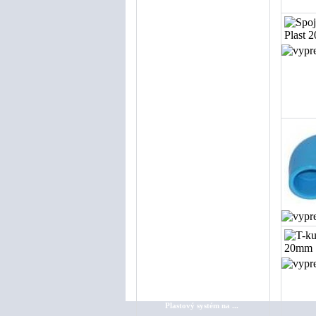
Guľové ventily pre ...
Hadice
Úprava vzduchu
Náhradné diely na k...
Odpúšťače kondenz...
Rozvod stlač. vzduchu
Ostatné
Montáž rozvodov stl...
Servis kompresorov
Servis sušičiek
VÝPREDAJ
Rozvod stlač. vzduchu
Hliníkový systém
Plastový systém
Plastový systém na ...