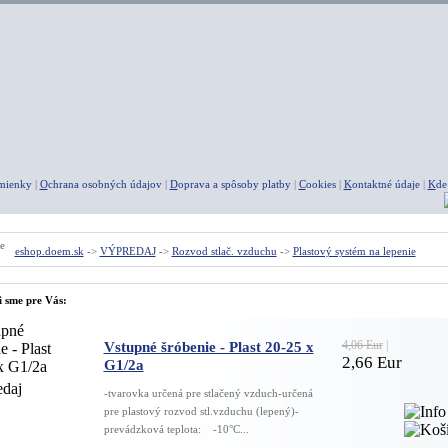
mienky
|
O
chrana osobných údajov
|
D
oprava a spôsoby platby
|
C
ookies
|
K
ontaktné údaje
|
K
de
eshop.doem.sk
->
VÝPREDAJ
->
Rozvod stlač. vzduchu
->
Plastový systém na lepenie
i sme pre Vás:
4,06 Eur
|
Vstupné šróbenie - Plast 20-25 x
2,66 Eur
G1/2a
-tvarovka určená pre stlačený vzduch-určená
pre plastový rozvod stl.vzduchu (lepený)-
prevádzková teplota: -10°C...