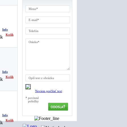
Info
Košík
Info
Košík
Neviem prečítať text
* povinné
položky
Info
Košík