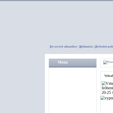
P
re nových zákazníkov
|
R
eklamácie
|
O
bchodné pod
Menu
A K C I E
Vybral
Agregáty
Kompresory
Pneumatické náradie
Rýchlospojky
Fitingy