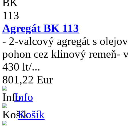
Agregát BK 113
- 2-valcový agregát s olej
pohon cez klinový remeň- 
430 lt/...
801,22 Eur
Info
Košík