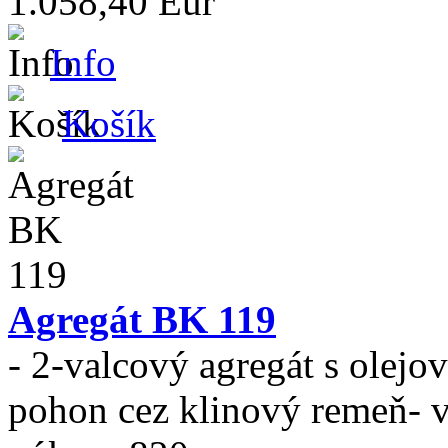
1.058,40 Eur
Info
Košík
Agregát BK 119
- 2-valcový agregát s olej
pohon cez klinový remeň- 