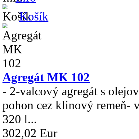
Košík
Agregát MK 102
- 2-valcový agregát s olej
pohon cez klinový remeň- 
320 l...
302,02 Eur