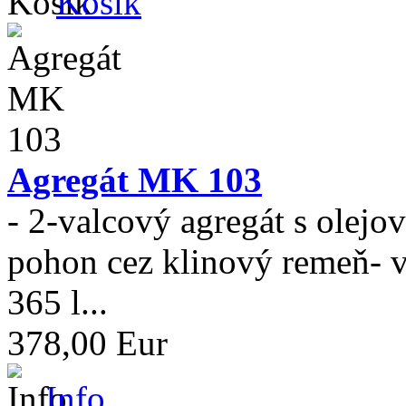
Košík
Agregát MK 103
- 2-valcový agregát s olej
pohon cez klinový remeň- 
365 l...
378,00 Eur
Info