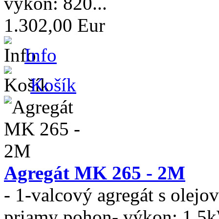
výkon: 820...
1.302,00 Eur
Info
Košík
Agregát MK 265 - 2M
- 1-valcový agregát s olej
priamy pohon- výkon: 1,5k