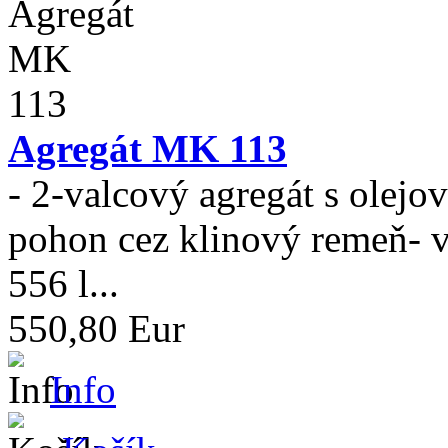
Agregát MK 113
- 2-valcový agregát s olej
pohon cez klinový remeň- 
556 l...
550,80 Eur
Info