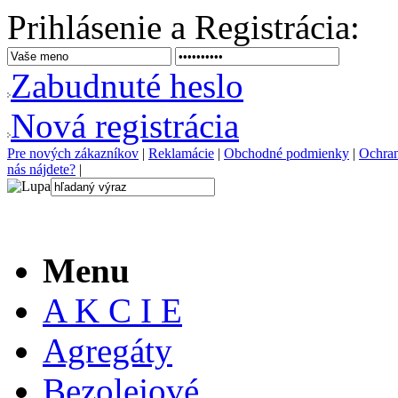
Prihlásenie a Registrácia:
Z
abudnuté heslo
N
ová registrácia
P
re nových zákazníkov
|
R
eklamácie
|
O
bchodné podmienky
|
O
chra
nás nájdete?
|
Menu
A K C I E
Agregáty
Bezolejové