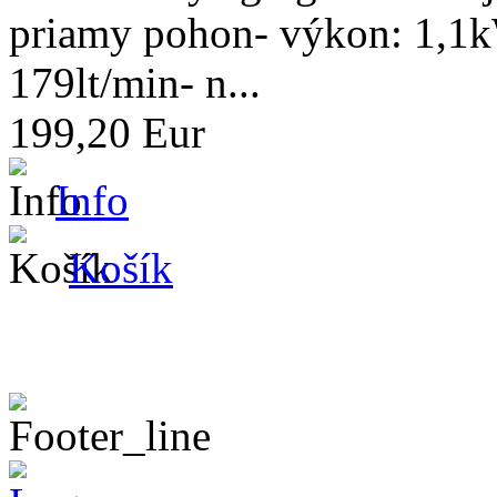
priamy pohon- výkon: 1,1k
179lt/min- n...
199,20 Eur
Info
Košík