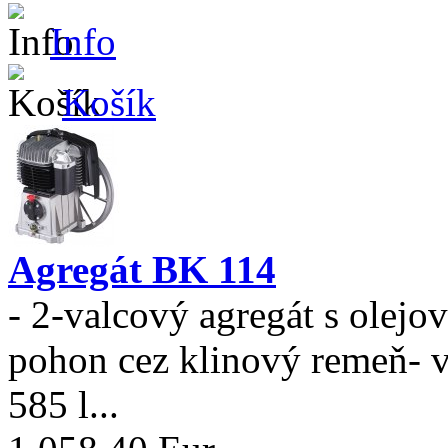
Info
Košík
Agregát BK 114
- 2-valcový agregát s olej
pohon cez klinový remeň- 
585 l...