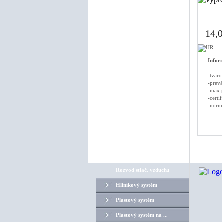
Guľové ventily pre ...
Hadice
14,
Úprava vzduchu
Náhradné diely na k...
Infor
Odpúšťače kondenz...
-tvaro
Rozvod stlač. vzduchu
-prev
-max.
Ostatné
-certi
-norm
Montáž rozvodov stl...
Servis kompresorov
Servis sušičiek
VÝPREDAJ
Rozvod stlač. vzduchu
Hliníkový systém
Plastový systém
Plastový systém na ...