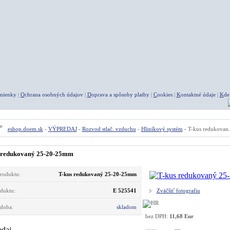
mienky
|
O
chrana osobných údajov
|
D
oprava a spôsoby platby
|
C
ookies
|
K
ontaktné údaje
|
K
de
eshop.doem.sk
-
VÝPREDAJ
-
Rozvod stlač. vzduchu
-
Hliníkový systém
- T-kus redukovan.
 redukovaný 25-20-25mm
roduktu:
T-kus redukovaný 25-20-25mm
duktu:
E 525541
Zväčšiť fotografiu
 doba:
skladom
bez DPH:
11,68 Eur