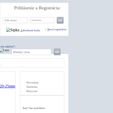
Prihlásenie a Registrácia:
N
ová registrácia
Z
abudnuté heslo
 nás nájdete?
|
..
Prevodom
Dobierka
Hotovosť
Radi Vám pomôžeme: