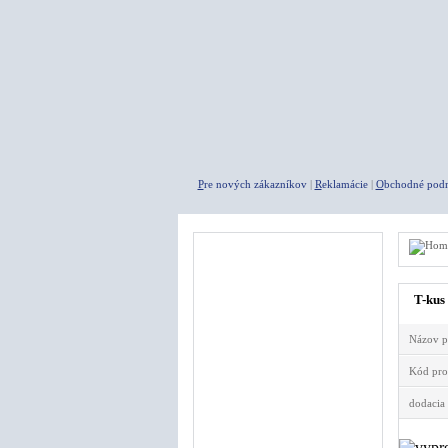
P
re nových zákazníkov
|
R
eklamácie
|
O
bchodné pod
Menu
A K C I E
T-kus
Agregáty
Názov p
Kompresory
Pneumatické náradie
Kód pro
Rýchlospojky
dodacia
Fitingy