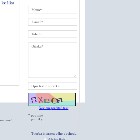
o košíka
Neviem prečítať text
* povinné
položky
hradené!
Tvorba internetového obchodu
: