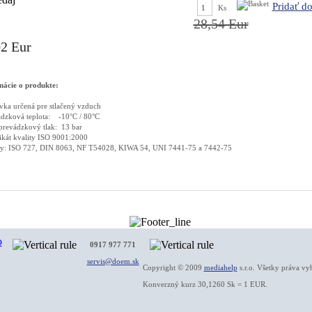
Pridať d
Ks
28,54 Eur
02 Eur
mácie o produkte:
vka určená pre stlačený vzduch
ádzková teplota: -10°C / 80°C
prevádzkový tlak: 13 bar
fikát kvality ISO 9001:2000
y: ISO 727, DIN 8063, NF T54028, KIWA 54, UNI 7441-75 a 7442-75
0917 977 771
servis@doem.sk
Copyright © 2009
mediahelp
s.r.o. Všetky práva vy
Konverzný kurz 30,1260 Sk = 1 EUR.