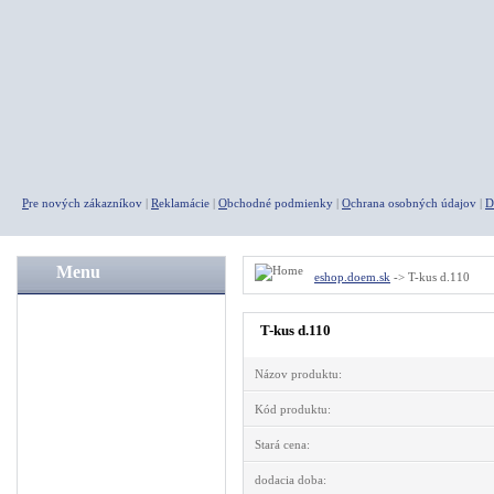
P
re nových zákazníkov
|
R
eklamácie
|
O
bchodné podmienky
|
O
chrana osobných údajov
|
D
Menu
eshop.doem.sk
-> T-kus d.110
A K C I E
T-kus d.110
Agregáty
Názov produktu:
Kompresory
Pneumatické náradie
Kód produktu:
Rýchlospojky
Stará cena:
Fitingy
dodacia doba: