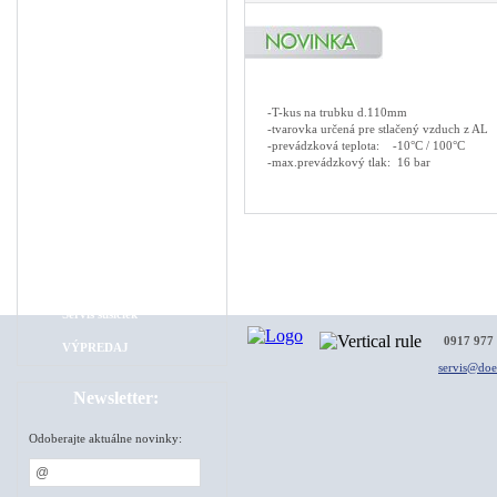
Guľové ventily pre ...
Hadice
Úprava vzduchu
-T-kus na trubku d.110mm
Náhradné diely na k...
-tvarovka určená pre stlačený vzduch z AL
-prevádzková teplota: -10°C / 100°C
Odpúšťače kondenz...
-max.prevádzkový tlak: 16 bar
Rozvod stlač. vzduchu
Ostatné
Montáž rozvodov stl...
Servis kompresorov
Servis sušičiek
0917 977
VÝPREDAJ
servis@do
Newsletter:
Odoberajte aktuálne novinky: