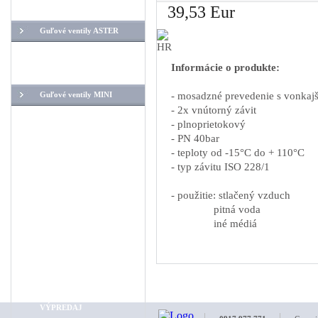
39,53 Eur
Guľové ventily pre ...
Guľové ventily ASTER
MF - závity
Informácie o produkte:
FF - závity
- mosadzné prevedenie s vonkaj
Guľové ventily MINI
- 2x vnútorný závit
Hadice
- plnoprietokový
- PN 40bar
Úprava vzduchu
- teploty od -15°C do + 110°C
Náhradné diely na k...
- typ závitu ISO 228/1
Odpúšťače kondenz...
- použitie: stlačený vzduch
Rozvod stlač. vzduchu
pitná voda
iné médiá
Ostatné
Montáž rozvodov stl...
Servis kompresorov
Servis sušičiek
VÝPREDAJ