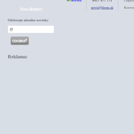
0917 977 771
Copyri
servis@doem.sk
Konver
Newsletter:
Odoberajte aktuálne novinky:
Reklama: