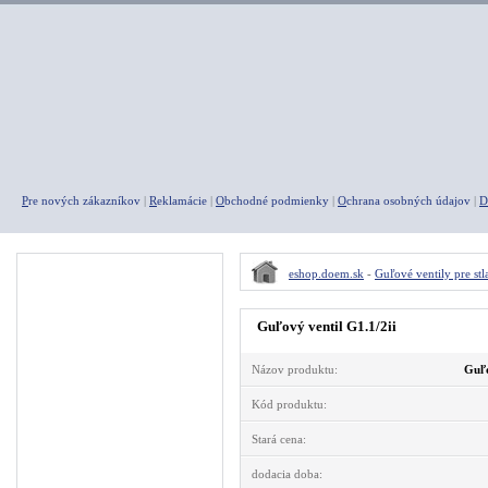
P
re nových zákazníkov
|
R
eklamácie
|
O
bchodné podmienky
|
O
chrana osobných údajov
|
D
Menu
eshop.doem.sk
-
Guľové ventily pre st
A K C I E
Guľový ventil G1.1/2ii
Agregáty
Názov produktu:
Guľo
Kompresory
Pneumatické náradie
Kód produktu:
Rýchlospojky
Stará cena:
Fitingy
dodacia doba: