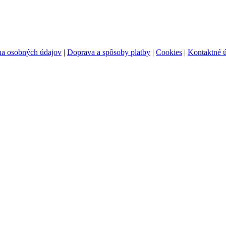
na osobných údajov
|
D
oprava a spôsoby platby
|
C
ookies
|
K
ontaktné 