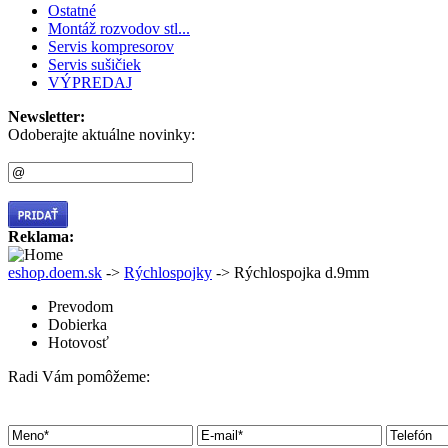
Ostatné
Montáž rozvodov stl...
Servis kompresorov
Servis sušičiek
VÝPREDAJ
Newsletter:
Odoberajte aktuálne novinky:
Reklama:
eshop.doem.sk
->
Rýchlospojky
-> Rýchlospojka d.9mm
Prevodom
Dobierka
Hotovosť
Radi Vám pomôžeme: