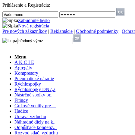
Prihlásenie a Registrácia:
Z
abudnuté heslo
N
ová registrácia
P
re nových zákazníkov
|
R
eklamácie
|
O
bchodné podmienky
|
O
chra
Menu
A K C I E
Agregáty
Kompresory
Pneumatické náradie
Rýchlospojky
Rýchlospojky DN7,2
Nástrčné spojky pr...
Fitingy
Guľové ventily pre ...
Hadice
Úprava vzduchu
Náhradné diely na k...
Odpúšťače kondenz...
Rozvod stlač. vzduchu