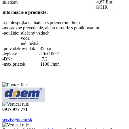
4,67 Eur
skladom
Informácie o produkte:
-rýchlospojka na hadicu s priemerom 9mm
-mosadzné prevedenie, alebo mosadz s poniklovaním
-použitie: stlačený vzduch
voda
iné médiá
-prevádzkový tlak: 35 bar
-teplota: -20/+100°C
-DN: 7,2
-max.prietok: 1100 l/min
0917 977 771
servis@doem.sk