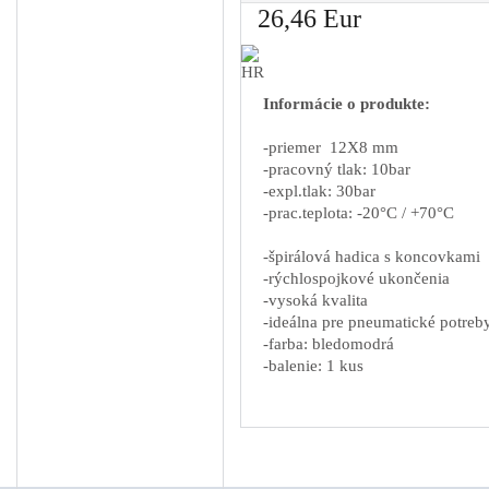
26,46 Eur
Guľové ventily pre ...
Hadice
Tlakové hadice oplet...
Informácie o produkte:
Špirálové hadice
-priemer 12X8 mm
Polyuretánové hadice
-pracovný tlak: 10bar
Polyamidové hadice
-expl.tlak: 30bar
-prac.teplota: -20°C / +70°C
Úprava vzduchu
Náhradné diely na k...
-špirálová hadica s koncovkami
-rýchlospojkové ukončenia
Odpúšťače kondenz...
-vysoká kvalita
Rozvod stlač. vzduchu
-ideálna pre pneumatické potreb
-farba: bledomodrá
Ostatné
-balenie: 1 kus
Montáž rozvodov stl...
Servis kompresorov
Servis sušičiek
VÝPREDAJ