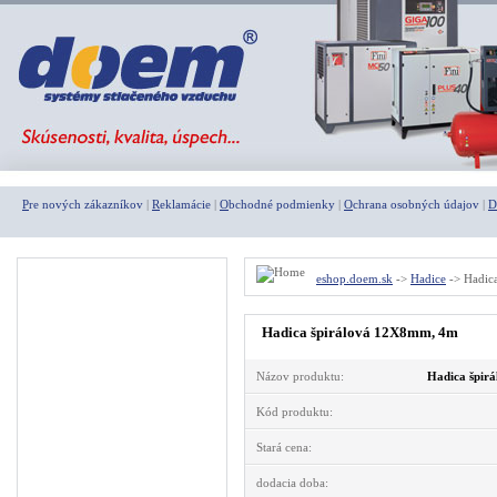
P
re nových zákazníkov
|
R
eklamácie
|
O
bchodné podmienky
|
O
chrana osobných údajov
|
D
Menu
eshop.doem.sk
->
Hadice
-> Hadic
A K C I E
Hadica špirálová 12X8mm, 4m
Agregáty
Názov produktu:
Hadica špir
Kompresory
Pneumatické náradie
Kód produktu:
Rýchlospojky
Stará cena:
Fitingy
dodacia doba: