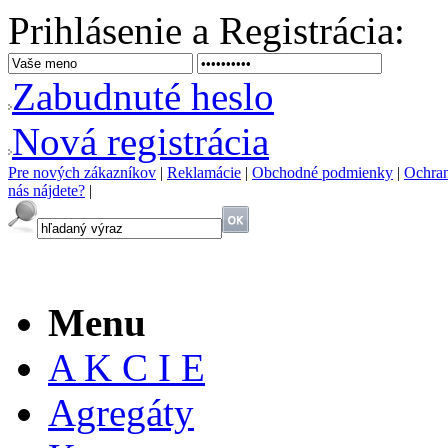
Prihlásenie a Registrácia:
Z
abudnuté heslo
N
ová registrácia
P
re nových zákazníkov
|
R
eklamácie
|
O
bchodné podmienky
|
O
chra
nás nájdete?
|
Menu
A K C I E
Agregáty